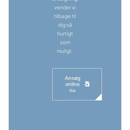
vender vi
tilbage til
dig så
hurtigt
som
muligt.
Ansøg
online
nu