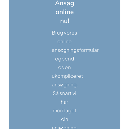
Ansøg
online
nu!
Brug vores
online
ansøgningsformular
og send
os en
ukompliceret
ansøgning.
Så snart vi
har
modtaget
din
ansøgning,