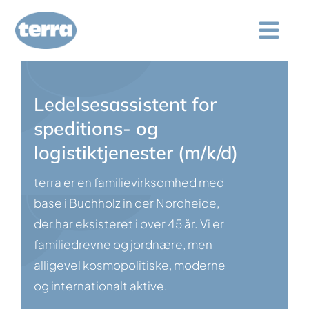
Spring
til
Togg
indhold
Navi
Hvem vi er
Ledelsesassistent for
Service
speditions- og
logistiktjenester (m/k/d)
Kvalitetskontrol
terra er en familievirksomhed med
base i Buchholz in der Nordheide,
Forespørgsel
der har eksisteret i over 45 år. Vi er
familiedrevne og jordnære, men
Karriere
alligevel kosmopolitiske, moderne
og internationalt aktive.