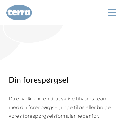
Spring
til
Togg
indhold
Navi
Hvem vi er
Service
Kvalitetskontrol
Din forespørgsel
Forespørgsel
Du er velkommen til at skrive til vores team
Karriere
med din forespørgsel, ringe til os eller bruge
vores forespørgselsformular nedenfor.