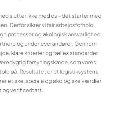
d slutter ikke med os – det starter med
den. Derfor sikrer vi fair arbejdsforhold,
ge processer og økologisk ansvarlighed
artnere og underleverandører. Gennem
de, klare kriterier og fælles standarder
 bæredygtig forsyningskæde, som vores
ole på. Resultatet er et logistiksystem,
er etiske, sociale og økologiske værdier
 og verificerbart.