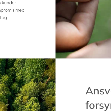
es kunder
ompromis med
d og
Ansva
fors