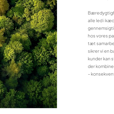
Bæredygtighe
alle led i kæ
gennemsigti
hos vores p
tæt samarbej
sikrer vi en
kunder kan st
der kombiner
– konsekvent