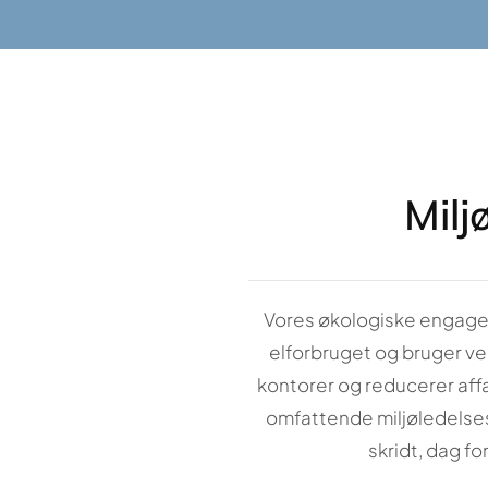
Milj
Vores økologiske engagem
elforbruget og bruger ved
kontorer og reducerer affa
omfattende miljøledelses
skridt, dag fo