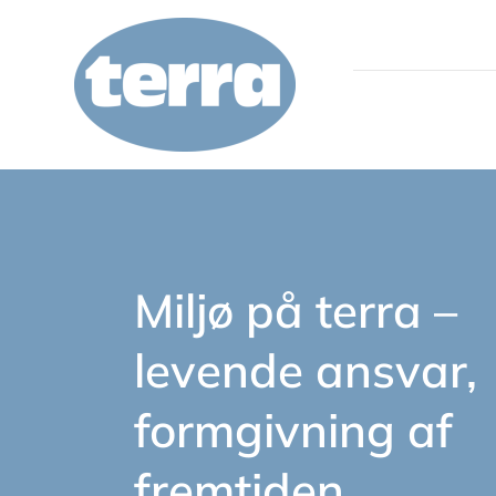
Spring
til
indhold
Hvem vi er
Service
Miljø på terra –
Kvalitetskontrol
levende ansvar,
Forespørgsel
formgivning af
Karriere
fremtiden