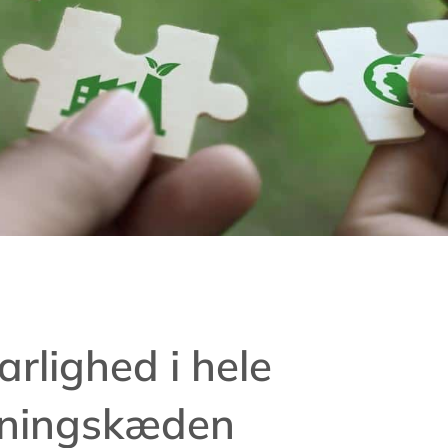
rlighed i hele
yningskæden