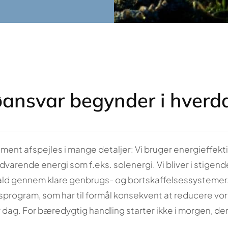
øansvar begynder i hver
ent afspejles i mange detaljer: Vi bruger energieffekti
varende energi som f.eks. solenergi. Vi bliver i stigen
ld gennem klare genbrugs- og bortskaffelsessystemer. D
program, som har til formål konsekvent at reducere vore
r dag. For bæredygtig handling starter ikke i morgen, den