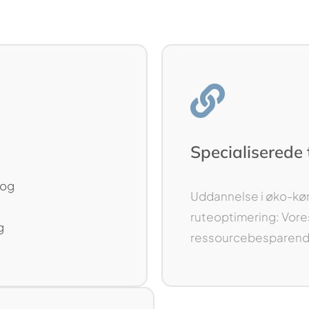
Specialiserede
 og
Uddannelse i øko-kø
ruteoptimering: Vore
g
ressourcebesparende