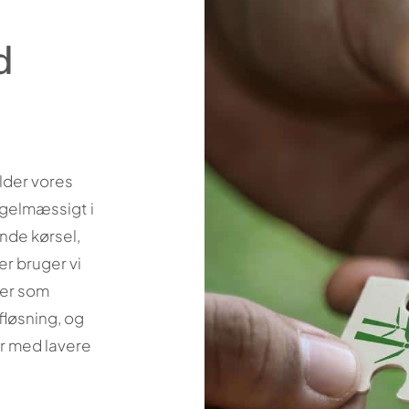
d
lder vores
egelmæssigt i
nde kørsel,
r bruger vi
fer som
løsning, og
er med lavere