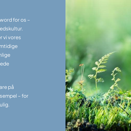
word for os –
hedskultur.
 vi vores
emtidige
nlige
tede
are på
sempel – for
ulig.