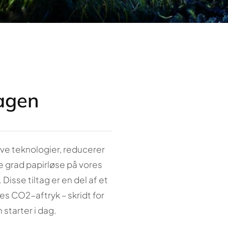
dagen
ve teknologier, reducerer
de grad papirløse på vores
isse tiltag er en del af et
s CO2-aftryk – skridt for
 starter i dag.