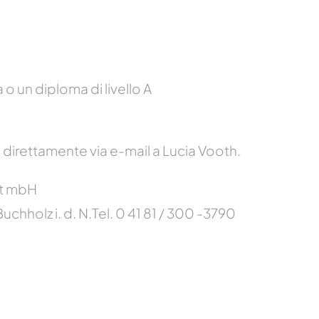
o un diploma di livello A
 o direttamente via e-mail a Lucia Vooth.
ft mbH
chholz i. d. N.
Tel. 0 41 81 / 300 -3790