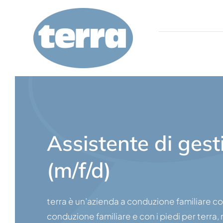
Vai
al
contenuto
Chi siamo
Servizio
Assistente di gesti
Controllo di qualità
(m/f/d)
Richiesta
terra è un’azienda a conduzione familiare c
Carriera
conduzione familiare e con i piedi per terra,