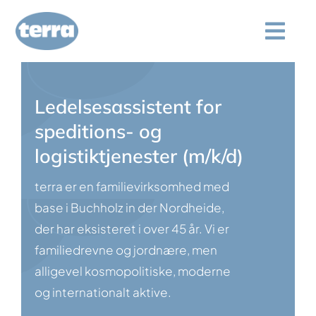
Spring
til
Togg
indhold
Navi
Hvem vi er
Ledelsesassistent for
Service
speditions- og
logistiktjenester (m/k/d)
Kvalitetskontrol
terra er en familievirksomhed med
base i Buchholz in der Nordheide,
Forespørgsel
der har eksisteret i over 45 år. Vi er
familiedrevne og jordnære, men
Karriere
alligevel kosmopolitiske, moderne
og internationalt aktive.