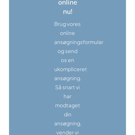
online
nu!
Brug vores
online
ansøgningsformular
og send
os en
ukompliceret
ansøgning.
Så snart vi
har
modtaget
din
ansøgning,
vender vi