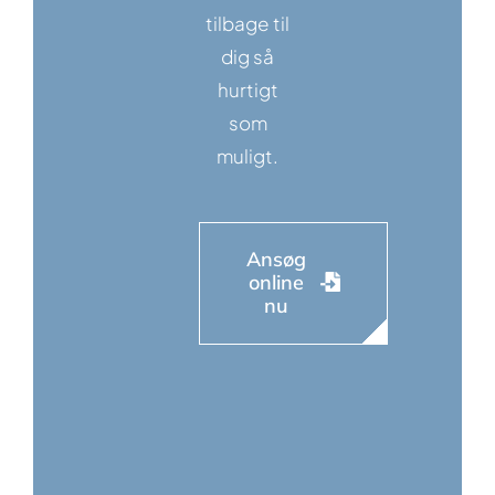
tilbage til
dig så
hurtigt
som
muligt.
Ansøg
online
nu