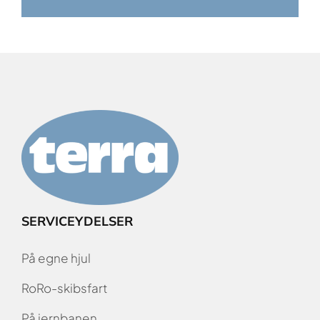
SERVICEYDELSER
På egne hjul
RoRo-skibsfart
På jernbanen