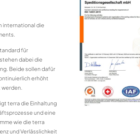
 international die
ments.
tandard für
stehen dabei die
ng. Beide sollen dafür
ntinuierlich erhöht
t werden.
gt terra die Einhaltung
äftsprozesse und eine
mme wie die terra
nz und Verlässlichkeit