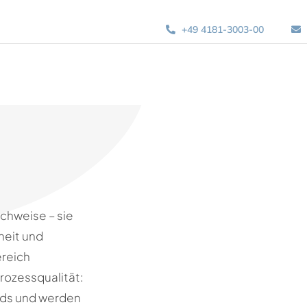
+49 4181-3003-00
achweise – sie
heit und
ereich
ozessqualität:
ards und werden