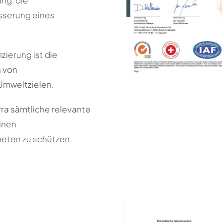
ung, die
sserung eines
zierung ist die
 von
Umweltzielen.
rra sämtliche relevante
inen
eten zu schützen.