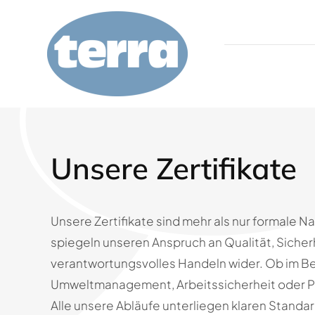
Zum
Inhalt
springen
Wer wir sind
Service
Unsere Zertifikate
Qualitätskontrolle
Unsere Zertifikate sind mehr als nur formale N
spiegeln unseren Anspruch an Qualität, Sicher
Anfrage
verantwortungsvolles Handeln wider. Ob im B
Umweltmanagement, Arbeitssicherheit oder Pr
Karriere
Alle unsere Abläufe unterliegen klaren Stand