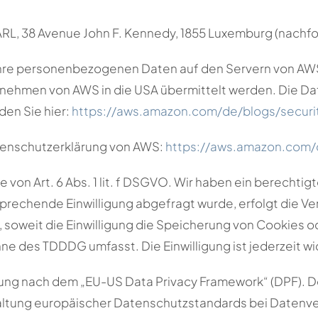
RL, 38 Avenue John F. Kennedy, 1855 Luxemburg (nachf
hre personenbezogenen Daten auf den Servern von AWS 
hmen von AWS in die USA übermittelt werden. Die Date
den Sie hier:
https://aws.amazon.com/de/blogs/secur
tenschutzerklärung von AWS:
https://aws.amazon.com/d
on Art. 6 Abs. 1 lit. f DSGVO. Wir haben ein berechtigt
prechende Einwilligung abgefragt wurde, erfolgt die Ve
DG, soweit die Einwilligung die Speicherung von Cookies 
nne des TDDDG umfasst. Die Einwilligung ist jederzeit wi
rung nach dem „EU-US Data Privacy Framework“ (DPF). 
altung europäischer Datenschutzstandards bei Datenver