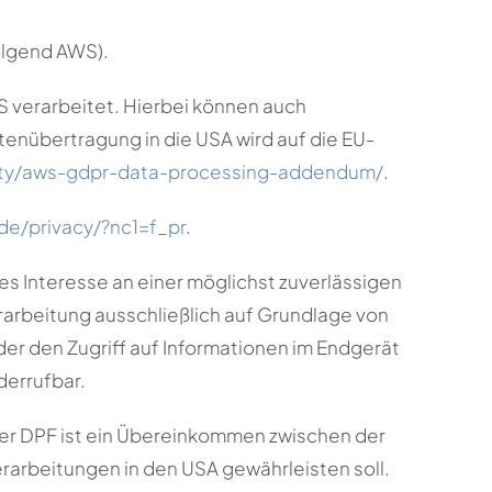
olgend AWS).
verarbeitet. Hierbei können auch
nübertragung in die USA wird auf die EU-
ity/aws-gdpr-data-processing-addendum/
.
e/privacy/?nc1=f_pr
.
es Interesse an einer möglichst zuverlässigen
rarbeitung ausschließlich auf Grundlage von
oder den Zugriff auf Informationen im Endgerät
derrufbar.
Der DPF ist ein Übereinkommen zwischen der
arbeitungen in den USA gewährleisten soll.