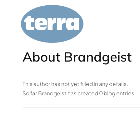
Zum
Inhalt
springen
Wer wir sind
About Brandgeist
Service
This author has not yet filled in any details.
Qualitätskontrolle
So far Brandgeist has created 0 blog entries.
Anfrage
Karriere