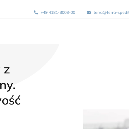
+49 4181-3003-00
terra@terra-spedi
 z
ny.
wość