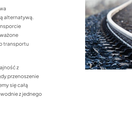
owa
ną alternatywą.
ansporcie
noważone
o transportu
ajność z
gdy przenoszenie
emy się całą
awodnie z jednego