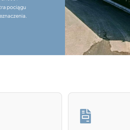
tra pociągu
eznaczenia.