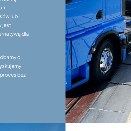
ań.
nsów lub
 jest
ernatywą dla
, dbamy o
zyskujemy
 proces bez