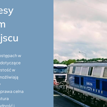
esy
ym
jscu
postępach w
y dotyczące
zystość w
możliwiają
w
odprawa celna
ktura
dność i