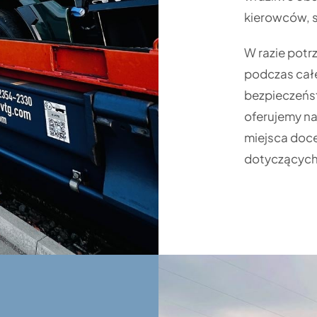
kierowców, 
W razie potr
podczas cał
bezpieczeńst
oferujemy na
miejsca doc
dotyczących