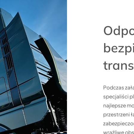
Odpo
bezp
tran
Podczas zała
specjaliści 
najlepsze mo
przestrzeni 
zabezpieczon
wrażliwe obs