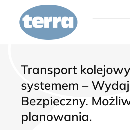
Przejdź
do
treści
Who we are
Service
Transport kolejowy
systemem – Wydaj
Quality control
Bezpieczny. Możli
Zapytanie
planowania.
Kariera