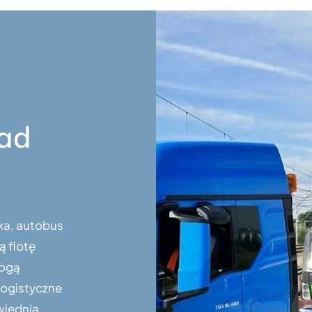
nad
wka, autobus
ą flotę
rogą
logistyczne
wiednią