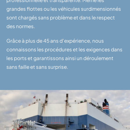
professionnelle et transparente. Même les
grandes flottes ou les véhicules surdimensionnés
sont chargés sans problème et dans le respect
des normes.
Grâce à plus de 45 ans d’expérience, nous
connaissons
les procédures et les exigences dans
les ports et garantissons ainsi un déroulement
sans faille et sans surprise.