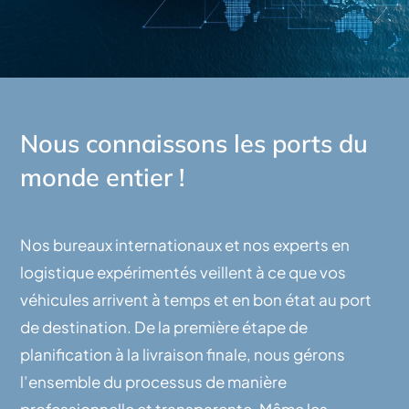
Nous connaissons les ports du
monde entier !
Nos bureaux internationaux et nos experts en
logistique expérimentés veillent à ce que vos
véhicules arrivent à temps et en bon état au port
de destination. De la première étape de
planification à la livraison finale, nous gérons
l’ensemble du processus de manière